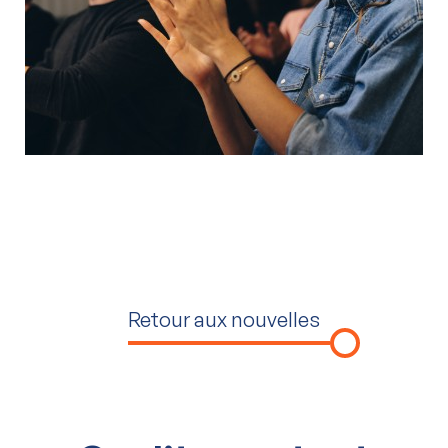
Retour aux nouvelles