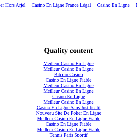
r Hors Arjel
Casino En Ligne France Légal
Casino En Ligne
Quality content
Meilleur Casino En Ligne
Meilleur Casino En Ligne
Bitcoin Casino
Casino En Ligne Fiable
Meilleur Casino En Ligne
Meilleur Casino En Ligne
Casino En Ligne
Meilleur Casino En Ligne
Casino En Ligne Sans Justificatif
Nouveau Site De Poker En Ligne
Meilleur Casino En Ligne Fiable
Casino En Ligne Fiable
Meilleur Casino En Ligne Fiable
Tennis Paris Sportif