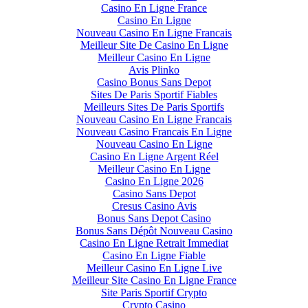
Casino En Ligne France
Casino En Ligne
Nouveau Casino En Ligne Francais
Meilleur Site De Casino En Ligne
Meilleur Casino En Ligne
Avis Plinko
Casino Bonus Sans Depot
Sites De Paris Sportif Fiables
Meilleurs Sites De Paris Sportifs
Nouveau Casino En Ligne Francais
Nouveau Casino Francais En Ligne
Nouveau Casino En Ligne
Casino En Ligne Argent Réel
Meilleur Casino En Ligne
Casino En Ligne 2026
Casino Sans Depot
Cresus Casino Avis
Bonus Sans Depot Casino
Bonus Sans Dépôt Nouveau Casino
Casino En Ligne Retrait Immediat
Casino En Ligne Fiable
Meilleur Casino En Ligne Live
Meilleur Site Casino En Ligne France
Site Paris Sportif Crypto
Crypto Casino