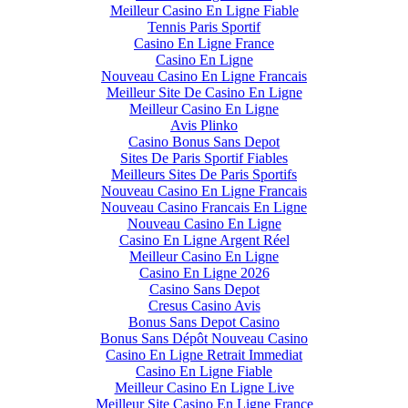
Meilleur Casino En Ligne Fiable
Tennis Paris Sportif
Casino En Ligne France
Casino En Ligne
Nouveau Casino En Ligne Francais
Meilleur Site De Casino En Ligne
Meilleur Casino En Ligne
Avis Plinko
Casino Bonus Sans Depot
Sites De Paris Sportif Fiables
Meilleurs Sites De Paris Sportifs
Nouveau Casino En Ligne Francais
Nouveau Casino Francais En Ligne
Nouveau Casino En Ligne
Casino En Ligne Argent Réel
Meilleur Casino En Ligne
Casino En Ligne 2026
Casino Sans Depot
Cresus Casino Avis
Bonus Sans Depot Casino
Bonus Sans Dépôt Nouveau Casino
Casino En Ligne Retrait Immediat
Casino En Ligne Fiable
Meilleur Casino En Ligne Live
Meilleur Site Casino En Ligne France