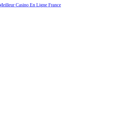
Meilleur Casino En Ligne France