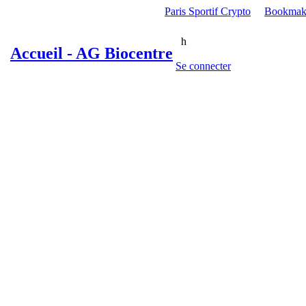
Paris Sportif Crypto
Bookmake
h
Accueil -
AG Biocentre
Se connecter