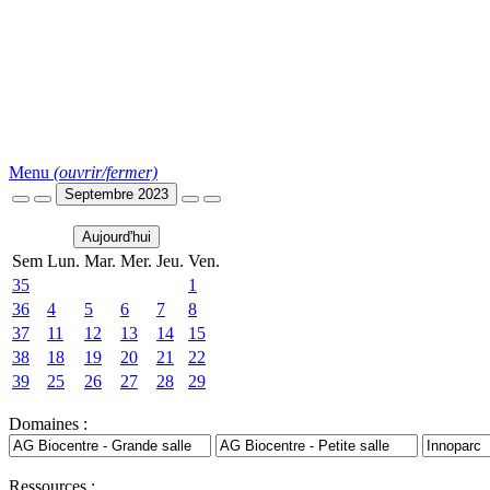
Menu
(ouvrir/fermer)
Septembre 2023
Aujourd'hui
Sem
Lun.
Mar.
Mer.
Jeu.
Ven.
35
1
36
4
5
6
7
8
37
11
12
13
14
15
38
18
19
20
21
22
39
25
26
27
28
29
Domaines :
Ressources :