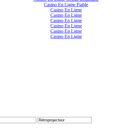
Casino En Ligne Fiable
Casino En Ligne
Casino En Ligne
Casino En Ligne
Casino En Ligne
Casino En Ligne
Casino En Ligne