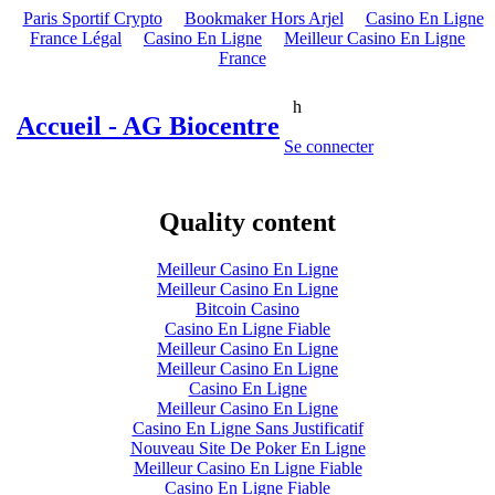
Paris Sportif Crypto
Bookmaker Hors Arjel
Casino En Ligne
France Légal
Casino En Ligne
Meilleur Casino En Ligne
France
h
Accueil -
AG Biocentre
Se connecter
Quality content
Meilleur Casino En Ligne
Meilleur Casino En Ligne
Bitcoin Casino
Casino En Ligne Fiable
Meilleur Casino En Ligne
Meilleur Casino En Ligne
Casino En Ligne
Meilleur Casino En Ligne
Casino En Ligne Sans Justificatif
Nouveau Site De Poker En Ligne
Meilleur Casino En Ligne Fiable
Casino En Ligne Fiable