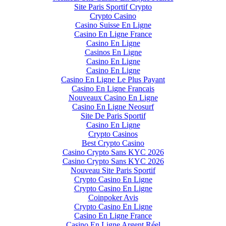
Site Paris Sportif Crypto
Crypto Casino
Casino Suisse En Ligne
Casino En Ligne France
Casino En Ligne
Casinos En Ligne
Casino En Ligne
Casino En Ligne
Casino En Ligne Le Plus Payant
Casino En Ligne Francais
Nouveaux Casino En Ligne
Casino En Ligne Neosurf
Site De Paris Sportif
Casino En Ligne
Crypto Casinos
Best Crypto Casino
Casino Crypto Sans KYC 2026
Casino Crypto Sans KYC 2026
Nouveau Site Paris Sportif
Crypto Casino En Ligne
Crypto Casino En Ligne
Coinpoker Avis
Crypto Casino En Ligne
Casino En Ligne France
Casino En Ligne Argent Réel