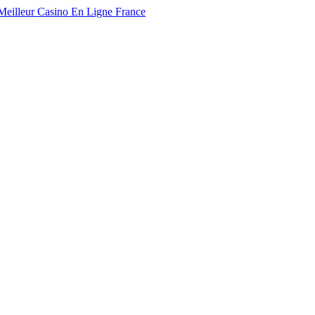
Meilleur Casino En Ligne France