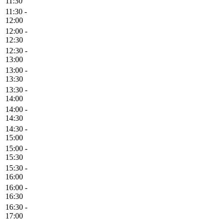
11:30
11:30 -
12:00
12:00 -
12:30
12:30 -
13:00
13:00 -
13:30
13:30 -
14:00
14:00 -
14:30
14:30 -
15:00
15:00 -
15:30
15:30 -
16:00
16:00 -
16:30
16:30 -
17:00