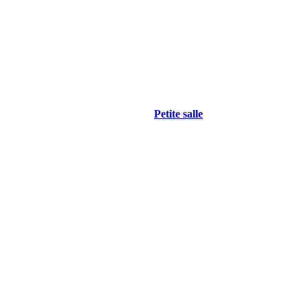
Petite salle