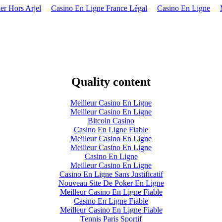
r Hors Arjel
Casino En Ligne France Légal
Casino En Ligne
Quality content
Meilleur Casino En Ligne
Meilleur Casino En Ligne
Bitcoin Casino
Casino En Ligne Fiable
Meilleur Casino En Ligne
Meilleur Casino En Ligne
Casino En Ligne
Meilleur Casino En Ligne
Casino En Ligne Sans Justificatif
Nouveau Site De Poker En Ligne
Meilleur Casino En Ligne Fiable
Casino En Ligne Fiable
Meilleur Casino En Ligne Fiable
Tennis Paris Sportif