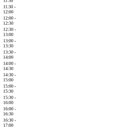
11:30
11:30 -
12:00
12:00 -
12:30
12:30 -
13:00
13:00 -
13:30
13:30 -
14:00
14:00 -
14:30
14:30 -
15:00
15:00 -
15:30
15:30 -
16:00
16:00 -
16:30
16:30 -
17:00