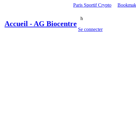
Paris Sportif Crypto
Bookmake
h
Accueil -
AG Biocentre
Se connecter