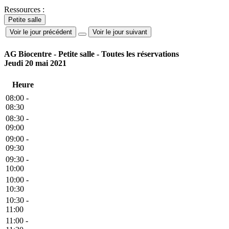
Ressources :
Voir le jour précédent
Voir le jour suivant
AG Biocentre - Petite salle - Toutes les réservations
Jeudi 20 mai 2021
Heure
08:00 -
08:30
08:30 -
09:00
09:00 -
09:30
09:30 -
10:00
10:00 -
10:30
10:30 -
11:00
11:00 -