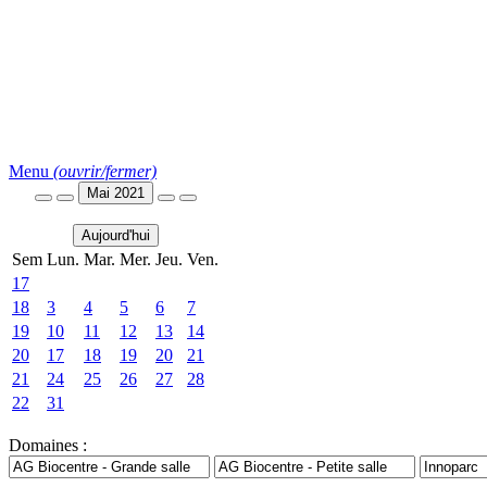
Menu
(ouvrir/fermer)
Mai 2021
Aujourd'hui
Sem
Lun.
Mar.
Mer.
Jeu.
Ven.
17
18
3
4
5
6
7
19
10
11
12
13
14
20
17
18
19
20
21
21
24
25
26
27
28
22
31
Domaines :