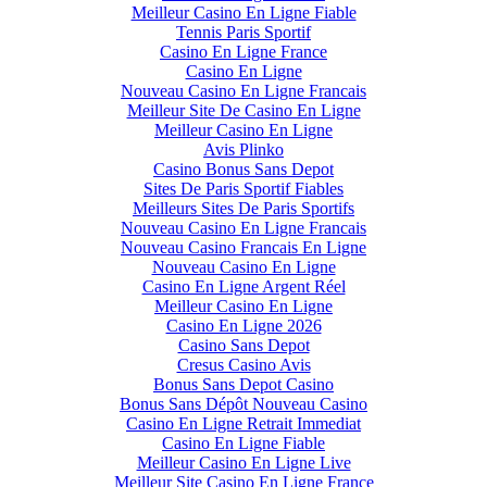
Meilleur Casino En Ligne Fiable
Tennis Paris Sportif
Casino En Ligne France
Casino En Ligne
Nouveau Casino En Ligne Francais
Meilleur Site De Casino En Ligne
Meilleur Casino En Ligne
Avis Plinko
Casino Bonus Sans Depot
Sites De Paris Sportif Fiables
Meilleurs Sites De Paris Sportifs
Nouveau Casino En Ligne Francais
Nouveau Casino Francais En Ligne
Nouveau Casino En Ligne
Casino En Ligne Argent Réel
Meilleur Casino En Ligne
Casino En Ligne 2026
Casino Sans Depot
Cresus Casino Avis
Bonus Sans Depot Casino
Bonus Sans Dépôt Nouveau Casino
Casino En Ligne Retrait Immediat
Casino En Ligne Fiable
Meilleur Casino En Ligne Live
Meilleur Site Casino En Ligne France