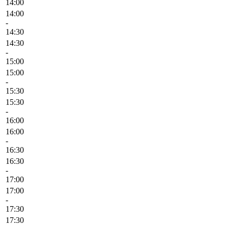
14:00
14:00
-
14:30
14:30
-
15:00
15:00
-
15:30
15:30
-
16:00
16:00
-
16:30
16:30
-
17:00
17:00
-
17:30
17:30