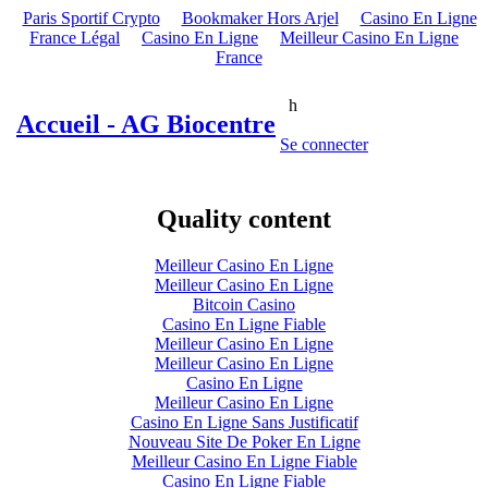
Paris Sportif Crypto
Bookmaker Hors Arjel
Casino En Ligne
France Légal
Casino En Ligne
Meilleur Casino En Ligne
France
h
Accueil -
AG Biocentre
Se connecter
Quality content
Meilleur Casino En Ligne
Meilleur Casino En Ligne
Bitcoin Casino
Casino En Ligne Fiable
Meilleur Casino En Ligne
Meilleur Casino En Ligne
Casino En Ligne
Meilleur Casino En Ligne
Casino En Ligne Sans Justificatif
Nouveau Site De Poker En Ligne
Meilleur Casino En Ligne Fiable
Casino En Ligne Fiable