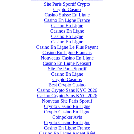
Site Paris Sportif Crypto
Crypto Casino
Casino Suisse En Ligne
Casino En Ligne France
Casino En Ligne
Casinos En Ligne
Casino En Ligne
Casino En Ligne
Casino En Ligne Le Plus Payant
Casino En Ligne Francais
Nouveaux Casino En Ligne
Casino En Ligne Neosurf
Site De Paris Sportif
Casino En Ligne
Crypto Casinos
Best Crypto Casino
Casino Crypto Sans KYC 2026
Casino Crypto Sans KYC 2026
Nouveau Site Paris Sportif
Crypto Casino En Ligne
Crypto Casino En Ligne
Coinpoker Avis
Crypto Casino En Ligne
Casino En Ligne France
Casino En Ligne Argent Réel