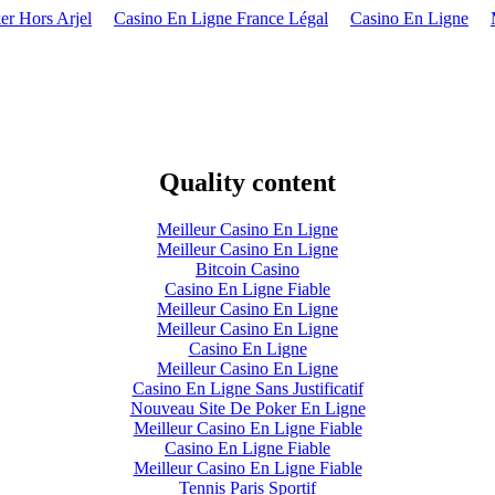
r Hors Arjel
Casino En Ligne France Légal
Casino En Ligne
Quality content
Meilleur Casino En Ligne
Meilleur Casino En Ligne
Bitcoin Casino
Casino En Ligne Fiable
Meilleur Casino En Ligne
Meilleur Casino En Ligne
Casino En Ligne
Meilleur Casino En Ligne
Casino En Ligne Sans Justificatif
Nouveau Site De Poker En Ligne
Meilleur Casino En Ligne Fiable
Casino En Ligne Fiable
Meilleur Casino En Ligne Fiable
Tennis Paris Sportif