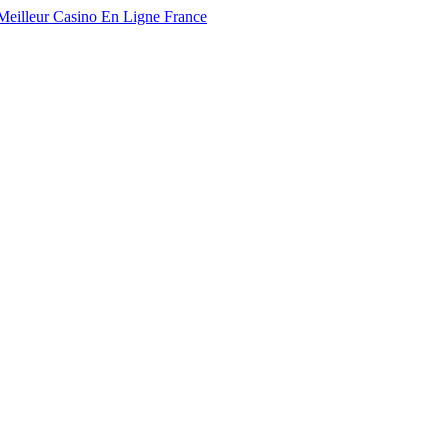
Meilleur Casino En Ligne France