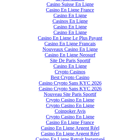
Casino Suisse En Ligne
Casino En Ligne France
Casino En Ligne
Casinos En Ligne
Casino En Ligne
Casino En Ligne
Casino En Ligne Le Plus Payant
Casino En Ligne Francais
Nouveaux Casino En Ligne
Casino En Ligne Neosurf
Site De Paris Sportif
Casino En Ligne
Crypto Casinos
Best Crypto Casino
Casino Crypto Sans KYC 2026
Casino Crypto Sans KYC 2026
Nouveau Site Paris Sportif
Crypto Casino En Ligne
Crypto Casino En Ligne
Coinpoker Avis
Crypto Casino En Ligne
Casino En Ligne France
Casino En Ligne Argent Réel
Casino En Ligne Argent Réel
Casino En Ligne Retrait Instantané