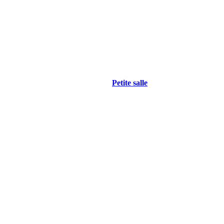
Petite salle