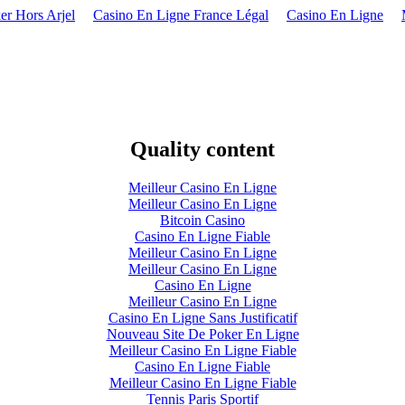
r Hors Arjel
Casino En Ligne France Légal
Casino En Ligne
Quality content
Meilleur Casino En Ligne
Meilleur Casino En Ligne
Bitcoin Casino
Casino En Ligne Fiable
Meilleur Casino En Ligne
Meilleur Casino En Ligne
Casino En Ligne
Meilleur Casino En Ligne
Casino En Ligne Sans Justificatif
Nouveau Site De Poker En Ligne
Meilleur Casino En Ligne Fiable
Casino En Ligne Fiable
Meilleur Casino En Ligne Fiable
Tennis Paris Sportif