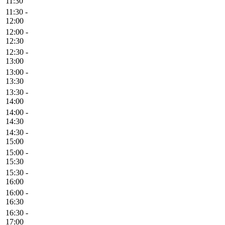
11:30
11:30 -
12:00
12:00 -
12:30
12:30 -
13:00
13:00 -
13:30
13:30 -
14:00
14:00 -
14:30
14:30 -
15:00
15:00 -
15:30
15:30 -
16:00
16:00 -
16:30
16:30 -
17:00