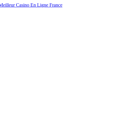
Meilleur Casino En Ligne France