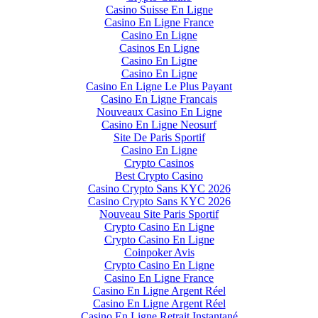
Casino Suisse En Ligne
Casino En Ligne France
Casino En Ligne
Casinos En Ligne
Casino En Ligne
Casino En Ligne
Casino En Ligne Le Plus Payant
Casino En Ligne Francais
Nouveaux Casino En Ligne
Casino En Ligne Neosurf
Site De Paris Sportif
Casino En Ligne
Crypto Casinos
Best Crypto Casino
Casino Crypto Sans KYC 2026
Casino Crypto Sans KYC 2026
Nouveau Site Paris Sportif
Crypto Casino En Ligne
Crypto Casino En Ligne
Coinpoker Avis
Crypto Casino En Ligne
Casino En Ligne France
Casino En Ligne Argent Réel
Casino En Ligne Argent Réel
Casino En Ligne Retrait Instantané