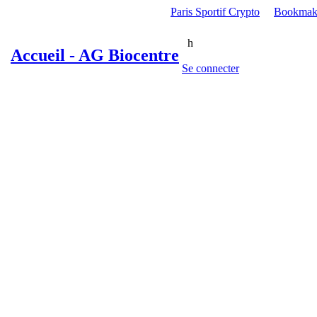
Paris Sportif Crypto
Bookmake
h
Accueil -
AG Biocentre
Se connecter