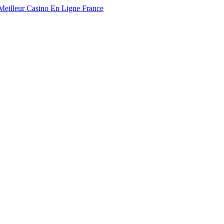
Meilleur Casino En Ligne France