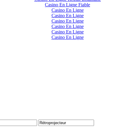
Casino En Ligne Fiable
Casino En Ligne
Casino En Ligne
Casino En Ligne
Casino En Ligne
Casino En Ligne
Casino En Ligne