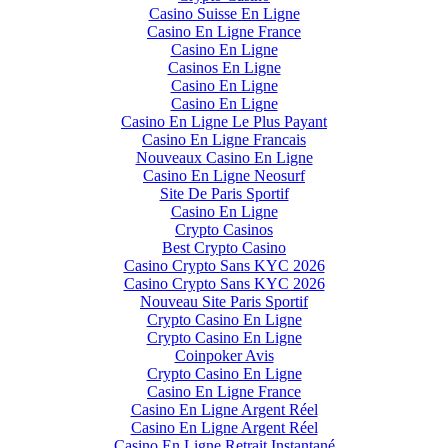
Casino Suisse En Ligne
Casino En Ligne France
Casino En Ligne
Casinos En Ligne
Casino En Ligne
Casino En Ligne
Casino En Ligne Le Plus Payant
Casino En Ligne Francais
Nouveaux Casino En Ligne
Casino En Ligne Neosurf
Site De Paris Sportif
Casino En Ligne
Crypto Casinos
Best Crypto Casino
Casino Crypto Sans KYC 2026
Casino Crypto Sans KYC 2026
Nouveau Site Paris Sportif
Crypto Casino En Ligne
Crypto Casino En Ligne
Coinpoker Avis
Crypto Casino En Ligne
Casino En Ligne France
Casino En Ligne Argent Réel
Casino En Ligne Argent Réel
Casino En Ligne Retrait Instantané