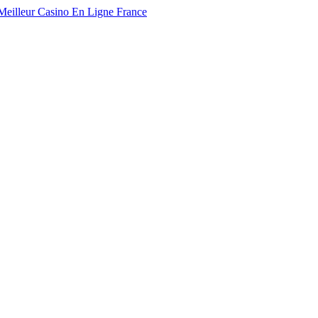
Meilleur Casino En Ligne France