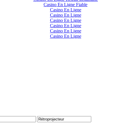
Casino En Ligne Fiable
Casino En Ligne
Casino En Ligne
Casino En Ligne
Casino En Ligne
Casino En Ligne
Casino En Ligne