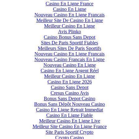
Casino En Ligne France
Casino En Ligne
Nouveau Casino En Ligne Francais
Meilleur Site De Casino En Ligne
Meilleur Casino En Ligne
Avis Plinko
Casino Bonus Sans Depot
Sites De Paris Sportif Fiables
Meilleurs Sites De Paris Sportifs
Nouveau Casino En Ligne Francais
Nouveau Casino Francais En Ligne
Nouveau Casino En Ligne
Casino En Ligne Argent Réel
Meilleur Casino En Ligne
Casino En Ligne 2026
Casino Sans Depot
Cresus Casino Avis
Bonus Sans Depot Casino
Bonus Sans Dépôt Nouveau Casino
Casino En Ligne Retrait Immediat
Casino En Ligne Fiable
Meilleur Casino En Ligne Live
Meilleur Site Casino En Ligne France
Site Paris Sportif Crypto
Crypto Casino