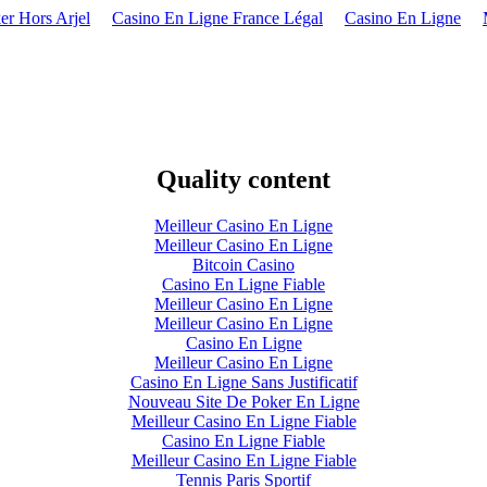
r Hors Arjel
Casino En Ligne France Légal
Casino En Ligne
Quality content
Meilleur Casino En Ligne
Meilleur Casino En Ligne
Bitcoin Casino
Casino En Ligne Fiable
Meilleur Casino En Ligne
Meilleur Casino En Ligne
Casino En Ligne
Meilleur Casino En Ligne
Casino En Ligne Sans Justificatif
Nouveau Site De Poker En Ligne
Meilleur Casino En Ligne Fiable
Casino En Ligne Fiable
Meilleur Casino En Ligne Fiable
Tennis Paris Sportif