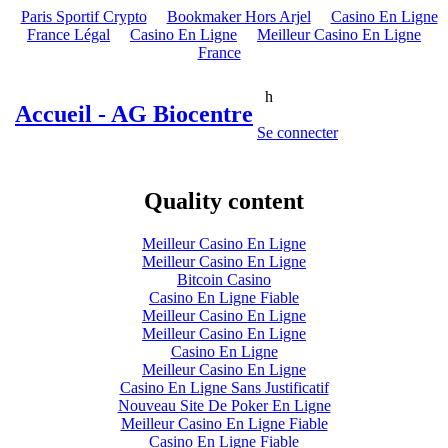
Paris Sportif Crypto
Bookmaker Hors Arjel
Casino En Ligne
France Légal
Casino En Ligne
Meilleur Casino En Ligne
France
h
Accueil -
AG Biocentre
Se connecter
Quality content
Meilleur Casino En Ligne
Meilleur Casino En Ligne
Bitcoin Casino
Casino En Ligne Fiable
Meilleur Casino En Ligne
Meilleur Casino En Ligne
Casino En Ligne
Meilleur Casino En Ligne
Casino En Ligne Sans Justificatif
Nouveau Site De Poker En Ligne
Meilleur Casino En Ligne Fiable
Casino En Ligne Fiable