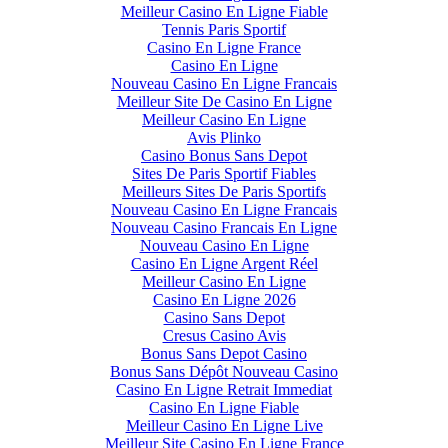
Meilleur Casino En Ligne Fiable
Tennis Paris Sportif
Casino En Ligne France
Casino En Ligne
Nouveau Casino En Ligne Francais
Meilleur Site De Casino En Ligne
Meilleur Casino En Ligne
Avis Plinko
Casino Bonus Sans Depot
Sites De Paris Sportif Fiables
Meilleurs Sites De Paris Sportifs
Nouveau Casino En Ligne Francais
Nouveau Casino Francais En Ligne
Nouveau Casino En Ligne
Casino En Ligne Argent Réel
Meilleur Casino En Ligne
Casino En Ligne 2026
Casino Sans Depot
Cresus Casino Avis
Bonus Sans Depot Casino
Bonus Sans Dépôt Nouveau Casino
Casino En Ligne Retrait Immediat
Casino En Ligne Fiable
Meilleur Casino En Ligne Live
Meilleur Site Casino En Ligne France