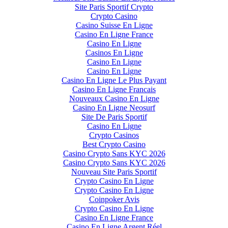
Site Paris Sportif Crypto
Crypto Casino
Casino Suisse En Ligne
Casino En Ligne France
Casino En Ligne
Casinos En Ligne
Casino En Ligne
Casino En Ligne
Casino En Ligne Le Plus Payant
Casino En Ligne Francais
Nouveaux Casino En Ligne
Casino En Ligne Neosurf
Site De Paris Sportif
Casino En Ligne
Crypto Casinos
Best Crypto Casino
Casino Crypto Sans KYC 2026
Casino Crypto Sans KYC 2026
Nouveau Site Paris Sportif
Crypto Casino En Ligne
Crypto Casino En Ligne
Coinpoker Avis
Crypto Casino En Ligne
Casino En Ligne France
Casino En Ligne Argent Réel