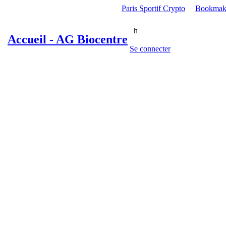
Paris Sportif Crypto
Bookmake
h
Accueil -
AG Biocentre
Se connecter