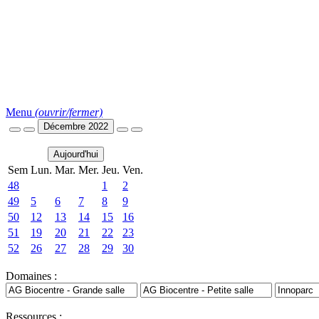
Menu
(ouvrir/fermer)
Décembre 2022
Aujourd'hui
Sem
Lun.
Mar.
Mer.
Jeu.
Ven.
48
1
2
49
5
6
7
8
9
50
12
13
14
15
16
51
19
20
21
22
23
52
26
27
28
29
30
Domaines :
Ressources :