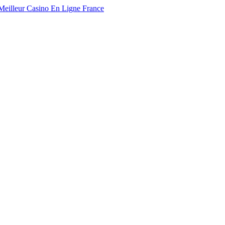
Meilleur Casino En Ligne France