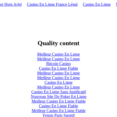
r Hors Arjel
Casino En Ligne France Légal
Casino En Ligne
Quality content
Meilleur Casino En Ligne
Meilleur Casino En Ligne
Bitcoin Casino
Casino En Ligne Fiable
Meilleur Casino En Ligne
Meilleur Casino En Ligne
Casino En Ligne
Meilleur Casino En Ligne
Casino En Ligne Sans Justificatif
Nouveau Site De Poker En Ligne
Meilleur Casino En Ligne Fiable
Casino En Ligne Fiable
Meilleur Casino En Ligne Fiable
Tennis Paris Sportif