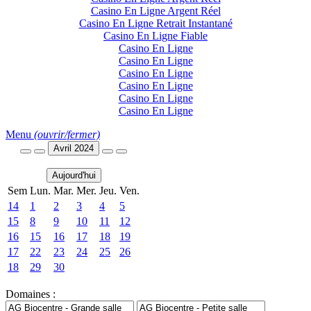
Casino En Ligne Argent Réel
Casino En Ligne Retrait Instantané
Casino En Ligne Fiable
Casino En Ligne
Casino En Ligne
Casino En Ligne
Casino En Ligne
Casino En Ligne
Casino En Ligne
Menu
(ouvrir/fermer)
Avril 2024
Aujourd'hui
Sem
Lun.
Mar.
Mer.
Jeu.
Ven.
14
1
2
3
4
5
15
8
9
10
11
12
16
15
16
17
18
19
17
22
23
24
25
26
18
29
30
Domaines :