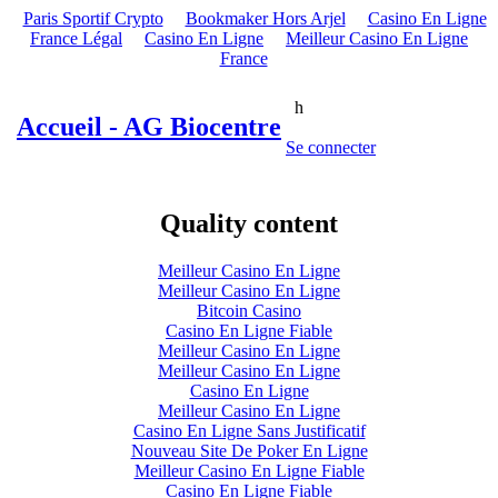
Paris Sportif Crypto
Bookmaker Hors Arjel
Casino En Ligne
France Légal
Casino En Ligne
Meilleur Casino En Ligne
France
h
Accueil -
AG Biocentre
Se connecter
Quality content
Meilleur Casino En Ligne
Meilleur Casino En Ligne
Bitcoin Casino
Casino En Ligne Fiable
Meilleur Casino En Ligne
Meilleur Casino En Ligne
Casino En Ligne
Meilleur Casino En Ligne
Casino En Ligne Sans Justificatif
Nouveau Site De Poker En Ligne
Meilleur Casino En Ligne Fiable
Casino En Ligne Fiable