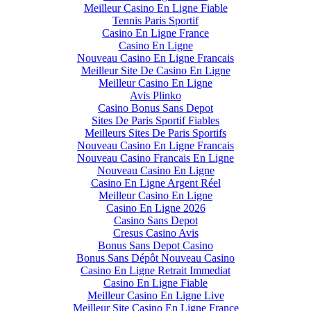
Meilleur Casino En Ligne Fiable
Tennis Paris Sportif
Casino En Ligne France
Casino En Ligne
Nouveau Casino En Ligne Francais
Meilleur Site De Casino En Ligne
Meilleur Casino En Ligne
Avis Plinko
Casino Bonus Sans Depot
Sites De Paris Sportif Fiables
Meilleurs Sites De Paris Sportifs
Nouveau Casino En Ligne Francais
Nouveau Casino Francais En Ligne
Nouveau Casino En Ligne
Casino En Ligne Argent Réel
Meilleur Casino En Ligne
Casino En Ligne 2026
Casino Sans Depot
Cresus Casino Avis
Bonus Sans Depot Casino
Bonus Sans Dépôt Nouveau Casino
Casino En Ligne Retrait Immediat
Casino En Ligne Fiable
Meilleur Casino En Ligne Live
Meilleur Site Casino En Ligne France