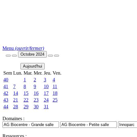
Menu
(ouvrir/fermer)
Octobre 2024
Aujourd'hui
Sem
Lun.
Mar.
Mer.
Jeu.
Ven.
40
1
2
3
4
41
7
8
9
10
11
42
14
15
16
17
18
43
21
22
23
24
25
44
28
29
30
31
Domaines :
Ressources :