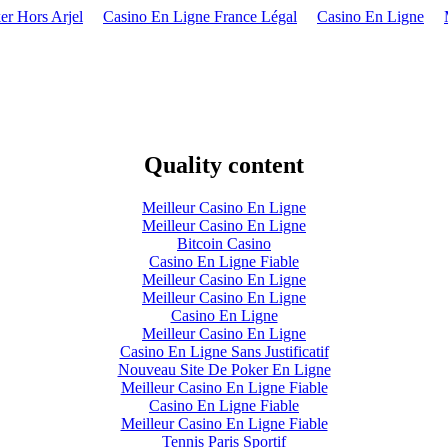
r Hors Arjel
Casino En Ligne France Légal
Casino En Ligne
Quality content
Meilleur Casino En Ligne
Meilleur Casino En Ligne
Bitcoin Casino
Casino En Ligne Fiable
Meilleur Casino En Ligne
Meilleur Casino En Ligne
Casino En Ligne
Meilleur Casino En Ligne
Casino En Ligne Sans Justificatif
Nouveau Site De Poker En Ligne
Meilleur Casino En Ligne Fiable
Casino En Ligne Fiable
Meilleur Casino En Ligne Fiable
Tennis Paris Sportif