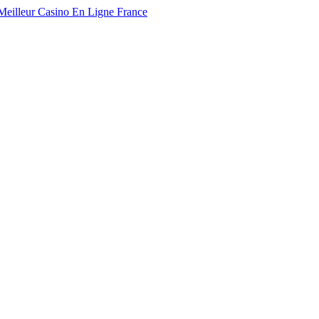
Meilleur Casino En Ligne France