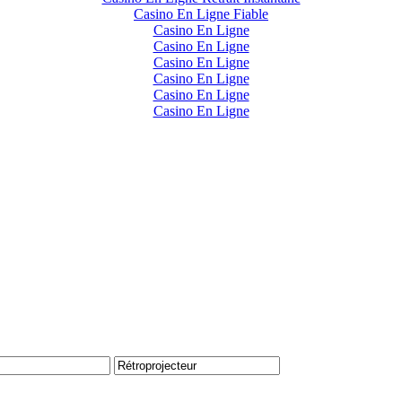
Casino En Ligne Fiable
Casino En Ligne
Casino En Ligne
Casino En Ligne
Casino En Ligne
Casino En Ligne
Casino En Ligne