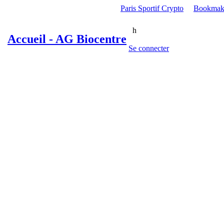
Paris Sportif Crypto
Bookmake
h
Accueil -
AG Biocentre
Se connecter