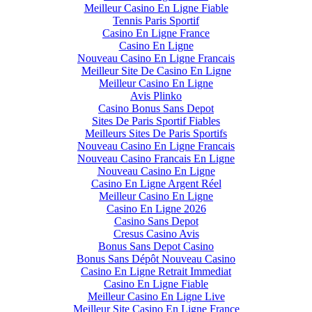
Meilleur Casino En Ligne Fiable
Tennis Paris Sportif
Casino En Ligne France
Casino En Ligne
Nouveau Casino En Ligne Francais
Meilleur Site De Casino En Ligne
Meilleur Casino En Ligne
Avis Plinko
Casino Bonus Sans Depot
Sites De Paris Sportif Fiables
Meilleurs Sites De Paris Sportifs
Nouveau Casino En Ligne Francais
Nouveau Casino Francais En Ligne
Nouveau Casino En Ligne
Casino En Ligne Argent Réel
Meilleur Casino En Ligne
Casino En Ligne 2026
Casino Sans Depot
Cresus Casino Avis
Bonus Sans Depot Casino
Bonus Sans Dépôt Nouveau Casino
Casino En Ligne Retrait Immediat
Casino En Ligne Fiable
Meilleur Casino En Ligne Live
Meilleur Site Casino En Ligne France